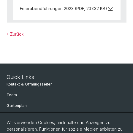
Feierabendführungen 2023 (PDF, 237.32 KB)
Zurück
Quick Links
Kontakt & Öffnungszeiten
Team
Gartenplan
Departement Umweltwissenschaften
Wir verwenden Cookies, um Inhalte und Anzeigen zu
Herbarien Basel
personalisieren, Funktionen für soziale Medien anbieten zu