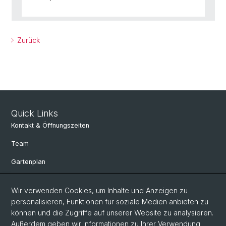
Zurück
Quick Links
Kontakt & Öffnungszeiten
Team
Gartenplan
Departement Umweltwissenschaften
Wir verwenden Cookies, um Inhalte und Anzeigen zu
Herbarien Basel
personalisieren, Funktionen für soziale Medien anbieten zu
können und die Zugriffe auf unserer Website zu analysieren.
Links
Außerdem geben wir Informationen zu Ihrer Verwendung