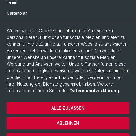
Team
Gartenplan
Departement Umweltwissenschaften
Wir verwenden Cookies, um Inhalte und Anzeigen zu
Herbarien Basel
personalisieren, Funktionen für soziale Medien anbieten zu
können und die Zugriffe auf unserer Website zu analysieren.
Links
Außerdem geben wir Informationen zu Ihrer Verwendung
Spenden
unserer Website an unsere Partner für soziale Medien,
Werbung und Analysen weiter. Unsere Partner führen diese
Informationen möglicherweise mit weiteren Daten zusammen,
Social Media
die Sie ihnen bereitgestellt haben oder die sie im Rahmen
Ihrer Nutzung der Dienste gesammelt haben. Weitere
Instagram
Informationen finden Sie in der
Datenschutzerklärung
.
ALLE ZULASSEN
© Universität Basel
Datenschutzerklärung
ABLEHNEN
Impressum
Cookies