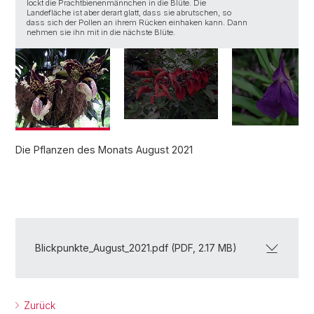
lockt die Prachtbienenmännchen in die Blüte. Die
k
Landefläche ist aber derart glatt, dass sie abrutschen, so
W
dass sich der Pollen an ihrem Rücken einhaken kann. Dann
nehmen sie ihn mit in die nächste Blüte.
Die Pflanzen des Monats August 2021
Blickpunkte_August_2021.pdf (PDF, 2.17 MB)
Zurück