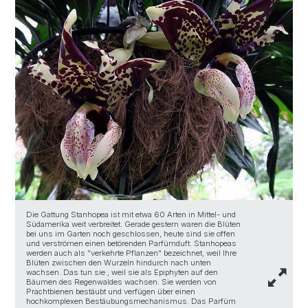
E
Die Gattung Stanhopea ist mit etwa 60 Arten in Mittel- und
H
Südamerika weit verbreitet. Gerade gestern waren die Blüten
B
bei uns im Garten noch geschlossen, heute sind sie offen
S
und verströmen einen betörenden Parfümduft. Stanhopeas
d
werden auch als "verkehrte Pflanzen" bezeichnet, weil Ihre
i
Blüten zwischen den Wurzeln hindurch nach unten
s
wachsen. Das tun sie , weil sie als Epiphyten auf den
ü
Bäumen des Regenwaldes wachsen. Sie werden von
s
Prachtbienen bestäubt und verfügen über einen
B
hochkomplexen Bestäubungsmechanismus. Das Parfüm
N