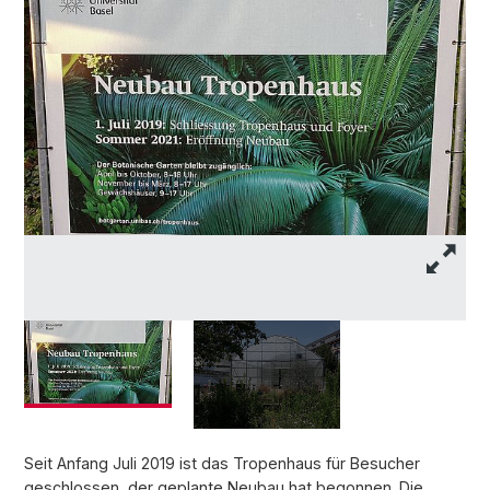
D
Seit Anfang Juli 2019 ist das Tropenhaus für Besucher
geschlossen, der geplante Neubau hat begonnen. Die