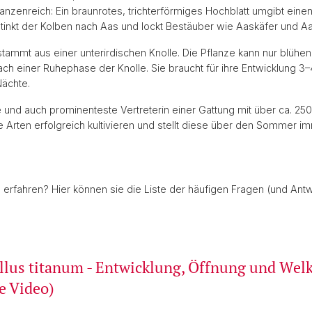
lanzenreich: Ein braunrotes, trichterförmiges Hochblatt umgibt eine
inkt der Kolben nach Aas und lockt Bestäuber wie Aaskäfer und A
 stammt aus einer unterirdischen Knolle. Die Pflanze kann nur blühe
ach einer Ruhephase der Knolle. Sie braucht für ihre Entwicklung 3
Nächte.
e und auch prominenteste Vertreterin einer Gattung mit über ca. 25
 Arten erfolgreich kultivieren und stellt diese über den Sommer 
erfahren? Hier können sie die Liste der häufigen Fragen (und Antw
us titanum - Entwicklung, Öffnung und Welke,
e Video)