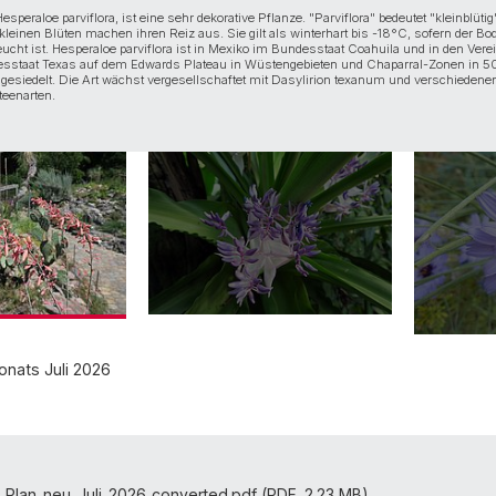
speraloe parviflora, ist eine sehr dekorative Pflanze. "Parviflora" bedeutet "kleinblütig
 kleinen Blüten machen ihren Reiz aus. Sie gilt als winterhart bis -18°C, sofern der B
eucht ist. Hesperaloe parviflora ist in Mexiko im Bundesstaat Coahuila und in den Vere
sstaat Texas auf dem Edwards Plateau in Wüstengebieten und Chaparral-Zonen in 5
siedelt. Die Art wächst vergesellschaftet mit Dasylirion texanum und verschiedene
eenarten.
onats Juli 2026
_Plan_neu_Juli_2026_converted.pdf (PDF, 2.23 MB)