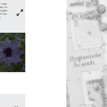
", aber
Der duftende Schneckenfaden, Cochliostema odoratissimum, bi
oden im
Familie der Commelinaceae, welche meist auf dem Boden wach
inigten
Panama, Kolumbien und Ecuador. Auf der Pazifikseite sind die B
00 bis
haben sie kräftigere blau-lila Farbtöne. Der Name 'Schneckenfad
n
Bei uns im Tropenhaus wächst Cochliostema an 2 Standorten