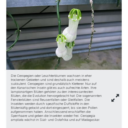
Die Ceropegien oder Leuchterblumen wachsen in eher
trockenen Gebieten und sind deshalb auch meistens
M
sukkulent. Ceropegien sind grundätzlich Kletterer. Nur auf
B
den Kanarischen Inseln gibt es auch aufrechte Arten. Ihre
B
lampionartigen Blüten gehören zu den interessantesten
w
Blüten, die die Evolution hervorgebracht hat: Die sogenannten
M
Fensterblüten sind Reusenfallen oder Gleitfallen. Die
d
Insekten werden durch spezifische Duftstoffe in den
1
Blütenkäfig gelockt und dort eingesperrt, bis sie den Pollen
d
aufgenommen haben. Anschliessend erschlaffen die
h
Sperrhaare und geben die Insekten wieder frei. Ceropegia
ampliata wächst in Süd- und Ostafrika und auf Madagaskar.