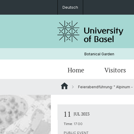
Deutsch
Botanical Garden
Home
Visitors
Feierabendführung: " Alpinum - 
Gardens
History
11
JUL 2023
Time:
17:00
PUBLIC EVENT