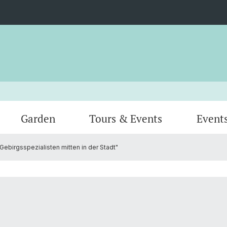
Garden
Tours & Events
Event
Gebirgsspezialisten mitten in der Stadt"
Greenhouses
Animal
Team
Verein