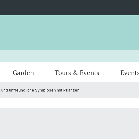
Garden
Tours & Events
Event
 und unfreundliche Symbiosen mit Pflanzen
Greenhouses
Animal
Team
Verein