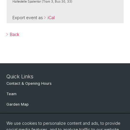
Haltestelle Spalentor (Tram 3, Bus 30, 33)
Export event as
iCal
Back
Quick Links
Contact & Opening Hours
Team
Garden Map
Department of Environmental Sciences
We use cookies to personalize content and ads, to provide
Herbaria Basel
social media features, and to analyze traffic to our website.