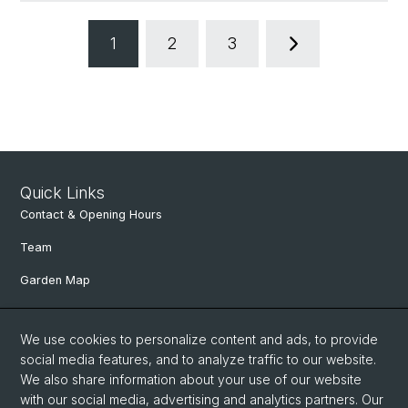
1
2
3
Quick Links
Contact & Opening Hours
Team
Garden Map
Department of Environmental Sciences
We use cookies to personalize content and ads, to provide
Herbaria Basel
social media features, and to analyze traffic to our website.
We also share information about your use of our website
Links
with our social media, advertising and analytics partners. Our