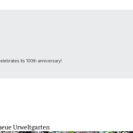
ebrates its 100th anniversary!
neue Urweltgarten