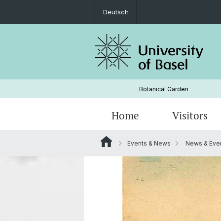
Deutsch
Botanical Garden
Home
Visitors
Events & News
News & Even
Gardens
History