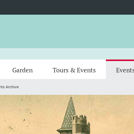
Garden
Tours & Events
Event
ts Archive
Greenhouses
Animal
Team
Verein