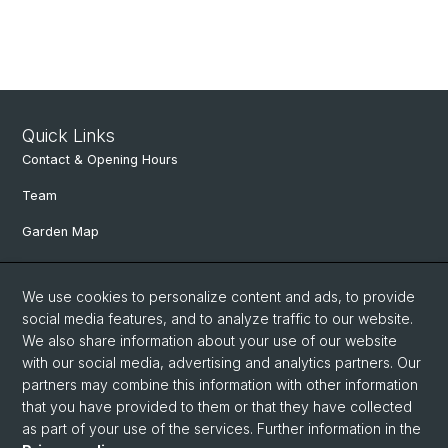
Quick Links
Contact & Opening Hours
Team
Garden Map
Department of Environmental Sciences
We use cookies to personalize content and ads, to provide
Herbaria Basel
social media features, and to analyze traffic to our website.
We also share information about your use of our website
Links
with our social media, advertising and analytics partners. Our
partners may combine this information with other information
Social Media
that you have provided to them or that they have collected
as part of your use of the services. Further information in the
Instagram