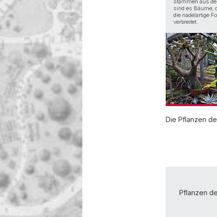
stammen aus den
sind es Bäume, d
die nadelartige F
verbreitet.
Die Pflanzen d
Pflanzen d