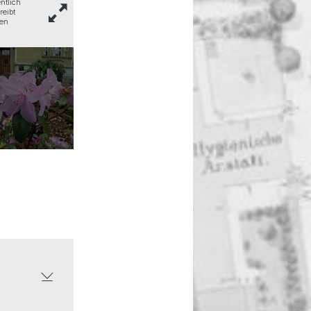
ntlich
süssen Mandelkern haben. Da die Mandelbäume vor allem am e
reibt
unseren Baum regelmässig. Die ursprüngliche Heimat der Mand
ien
den Mittelmeerländern werden sie aber schon seit etwa 400
weltweiten Hauptanbaugebiete sind Kalifornien, Spanien und M