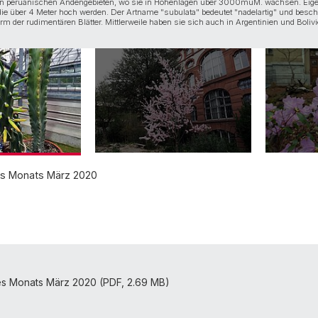
 peruanischen Andengebieten, wo sie in Höhenlagen über 3000müM. wachsen. Eige
ie über 4 Meter hoch werden. Der Artname "subulata" bedeutet "nadelartig" und besch
orm der rudimentären Blätter. Mittlerweile haben sie sich auch in Argentinien und Boliv
es Monats März 2020
es Monats März 2020 (PDF, 2.69 MB)