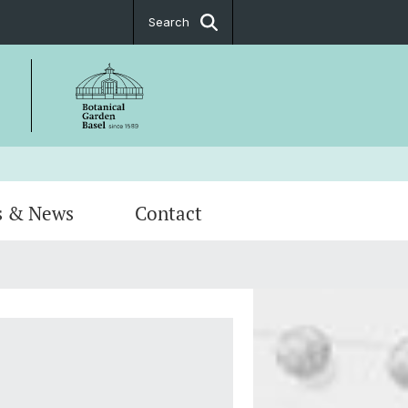
Search
s & News
Contact
s