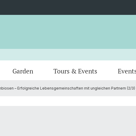
Garden
Tours & Events
Event
iosen – Erfolgreiche Lebensgemeinschaften mit ungleichen Partnern (2/3)
Greenhouses
Animal
Team
Verein