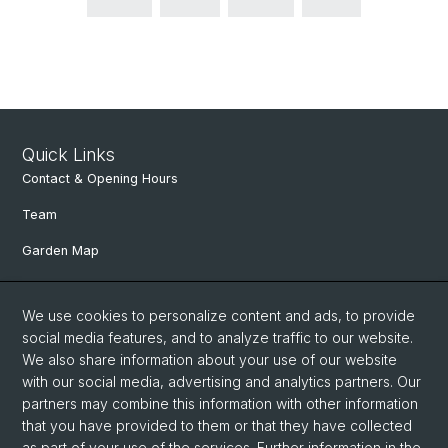
Quick Links
Contact & Opening Hours
Team
Garden Map
Department of Environmental Sciences
We use cookies to personalize content and ads, to provide
Herbaria Basel
social media features, and to analyze traffic to our website.
Links
We also share information about your use of our website
with our social media, advertising and analytics partners. Our
partners may combine this information with other information
Social Media
that you have provided to them or that they have collected
as part of your use of the services. Further information in the